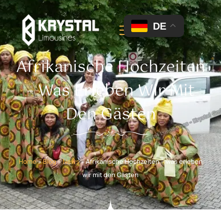
DE
Afrikanische Hochzeiten
– Was Erleben Wir Mit
Den Gästen
Home
»
Blog
»
News
»
Afrikanische Hochzeiten – was erleben
wir mit den Gästen