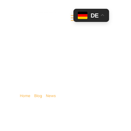
DE
Geburtstag Feier Olten –
Ihre Geburtstagsparty
In Olten Feiern
Home
»
Blog
»
News
»
Geburtstag Feier Olten – Ihre
Geburtstagsparty in Olten feiern