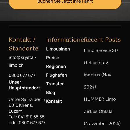
Buchen Sie Jetzt Ihre Fahrt
Kontakt /
Informationen
Recent Posts
Standorte
Limousinen
Limo Service 30
info@krystal-
Preise
Geburtstag
limo.ch
Regionen
Markus (Nov
Flughafen
0800 677 677
Unser
Transfer
2024)
Hauptstandort
Blog
HUMMER Limo
Unter Sidhalden 5
Kontakt
6010 Kriens,
Luzern
Zirkus Ohlala
Tel.: 041 310 55 55
oder 0800 677 677
(November 2024)