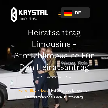
DE
Heiratsantrag
Limousine –
Stretchlimousine Für
Den Heiratsantrag
Home
»
Blog
»
News
»
Heiratsantrag Limousine –
Stretchlimousine für den Heiratsantrag