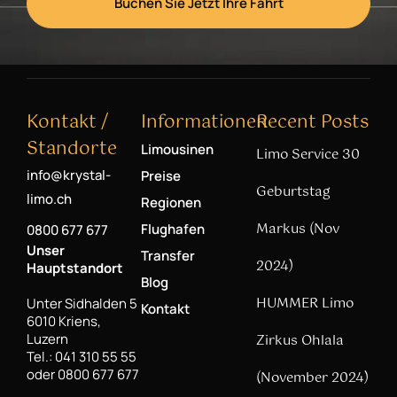
Buchen Sie Jetzt Ihre Fahrt
Kontakt /
Informationen
Recent Posts
Standorte
Limousinen
Limo Service 30
info@krystal-
Preise
Geburtstag
limo.ch
Regionen
Markus (Nov
Flughafen
0800 677 677
Unser
Transfer
2024)
Hauptstandort
Blog
HUMMER Limo
Unter Sidhalden 5
Kontakt
6010 Kriens,
Luzern
Zirkus Ohlala
Tel.: 041 310 55 55
oder 0800 677 677
(November 2024)