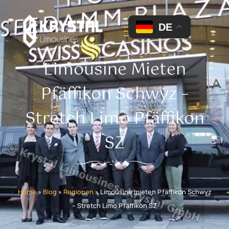
DE
Limousine Mieten
Pfäffikon Schwyz –
Stretch Limo Pfäffikon
SZ
Home
»
Blog
»
Regionen
»
Limousine mieten Pfäffikon Schwyz
– Stretch Limo Pfäffikon SZ