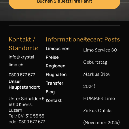
Buchen Sie Jetzt Ihre Fahrt
Kontakt /
Informationen
Recent Posts
Standorte
Limousinen
Limo Service 30
info@krystal-
Preise
Geburtstag
limo.ch
Regionen
Markus (Nov
Flughafen
0800 677 677
Unser
Transfer
2024)
Hauptstandort
Blog
HUMMER Limo
Unter Sidhalden 5
Kontakt
6010 Kriens,
Luzern
Zirkus Ohlala
Tel.: 041 310 55 55
oder 0800 677 677
(November 2024)