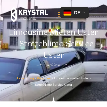
DE
Limousine Mieten Uster
– Stretchlimo Service
Uster
Home
»
Blog
»
Regionen
»
Limousine mieten Uster –
Stretchlimo Service Uster