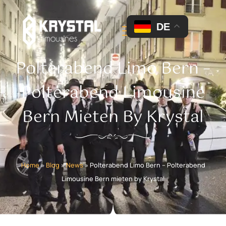
DE
Polterabend Limo Bern –
Polterabend Limousine
Bern Mieten By Krystal
Home
»
Blog
»
News
»
Polterabend Limo Bern – Polterabend
Limousine Bern mieten by Krystal