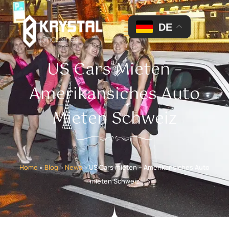
DE
US Cars Mieten –
Amerikansiches Auto
Mieten Schweiz
Home
»
Blog
»
News
»
US Cars mieten – Amerikansiches Auto
mieten Schweiz