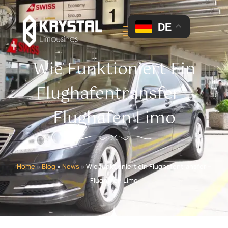
DE
Wie Funktioniert Ein
Flughafentransfer –
Flughafen Limo
Home
»
Blog
»
News
»
Wie funktioniert ein Flughafentransfer –
Flughafen Limo