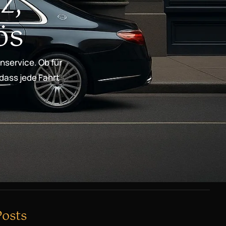
z,
ös
nservice. Ob für
 dass jede Fahrt
Posts