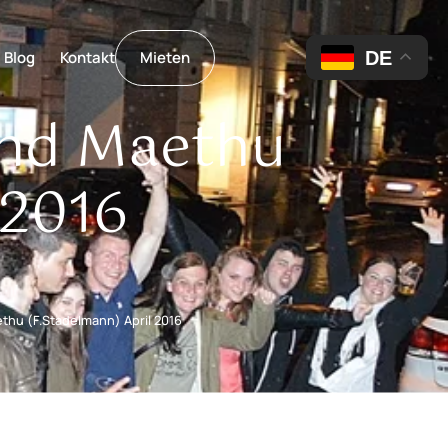
DE
Blog
Kontakt
Mieten
Und Maethu
 2016
thu (F.Stadelmann) April 2016