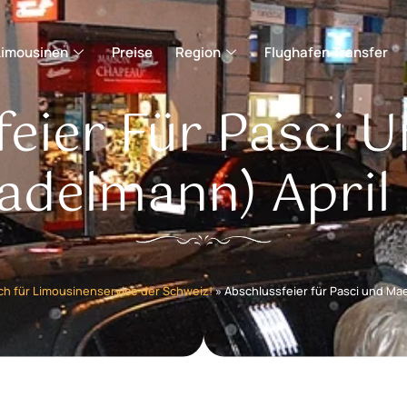
Limousinen
Preise
Region
Flughafen Transfer
feier Für Pasci 
tadelmann) April
h für Limousinenservice der Schweiz!
»
Abschlussfeier für Pasci und Mae