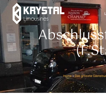
Abschluss
(F.S
Home
»
Das grösste Gästebuc