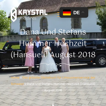
DE
Dana Und Stefans
Hummer Hochzeit
(Hansueli) August 2018
Home
»
Das grösste Gästebuch für Limousinenservice der
Schweiz!
»
Dana und Stefans Hummer Hochzeit (Hansueli)
August 2018