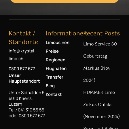
Kontakt /
Informationen
Recent Posts
Standorte
Limousinen
Limo Service 30
info@krystal-
Preise
Geburtstag
limo.ch
Regionen
Markus (Nov
Flughafen
0800 677 677
Unser
Transfer
2024)
Hauptstandort
Blog
HUMMER Limo
Unter Sidhalden 5
Kontakt
6010 Kriens,
Luzern
Zirkus Ohlala
Tel.: 041 310 55 55
oder 0800 677 677
(November 2024)
Sara Und Selines