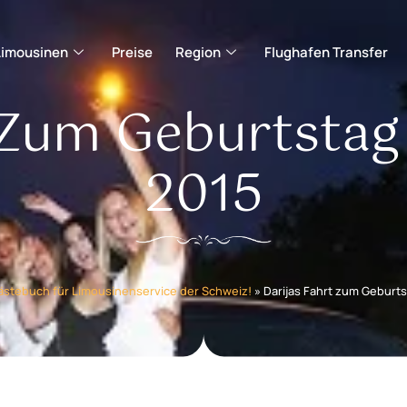
Limousinen
Preise
Region
Flughafen Transfer
 Zum Geburtstag (
2015
ästebuch für Limousinenservice der Schweiz!
»
Darijas Fahrt zum Geburtst