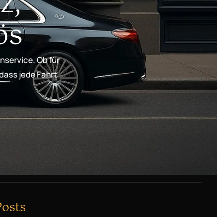
z,
ös
nservice. Ob für
 dass jede Fahrt
Posts