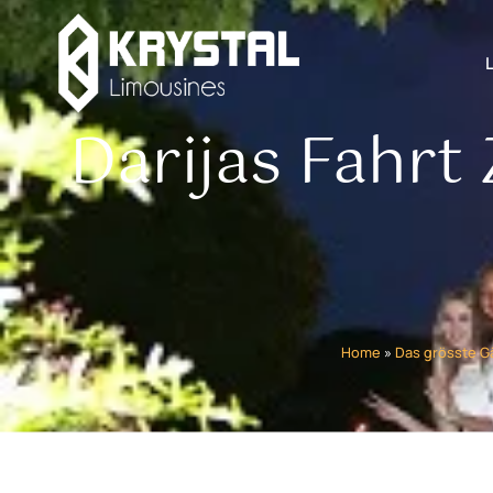
Darijas Fahrt
Home
»
Das grösste G