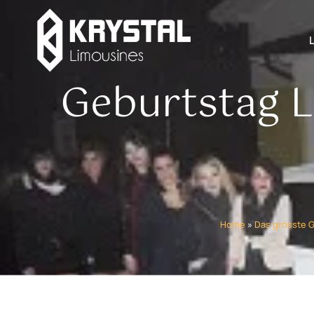
Geburtstag L
Home
»
Das grösste G