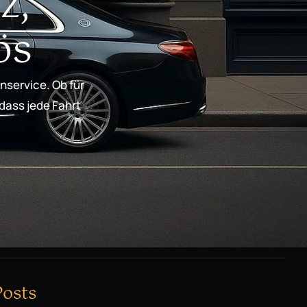
z,
ös
nservice. Ob für
 dass jede Fahrt
Posts