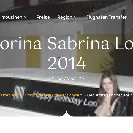
Limousinen
Preise
Region
Flughafen Transfer
orina Sabrina L
2014
ästebuch für Limousinenservice der Schweiz!
»
Geburtstag Lorina Sabrin