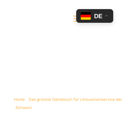
DE
Geburtstag Marco
(M.Giorgio) Dezember
2013
Home
»
Das grösste Gästebuch für Limousinenservice der
Schweiz!
»
Geburtstag Marco (M.Giorgio) Dezember 2013