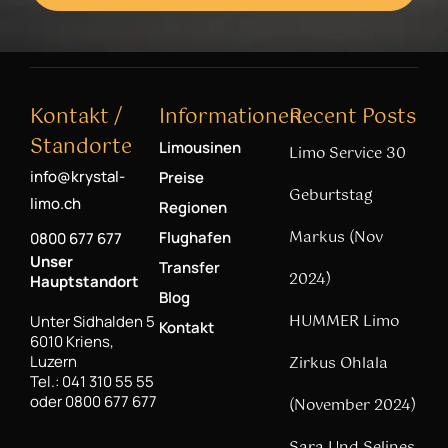
Kontakt /
Informationen
Recent Posts
Standorte
Limousinen
Limo Service 30
info@krystal-
Preise
Geburtstag
limo.ch
Regionen
Markus (Nov
Flughafen
0800 677 677
Unser
Transfer
2024)
Hauptstandort
Blog
HUMMER Limo
Unter Sidhalden 5
Kontakt
6010 Kriens,
Luzern
Zirkus Ohlala
Tel.: 041 310 55 55
oder 0800 677 677
(November 2024)
Sara Und Selines