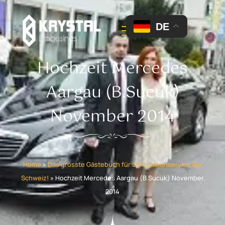
DE
Hochzeit Mercedes
Aargau (B.Sucuk)
November 2014
Home
»
Das grösste Gästebuch für Limousinenservice der
Schweiz!
»
Hochzeit Mercedes Aargau (B.Sucuk) November
2014