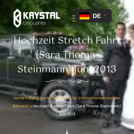
DE
Hochzeit Stretch Fahrt
(Sara Thoma-
Steinmann) Juni 2013
Home
»
Das grösste Gästebuch für Limousinenservice der
Schweiz!
»
Hochzeit Stretch Fahrt (Sara Thoma-Steinmann)
Juni 2013