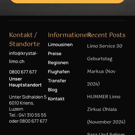
Kontakt /
Informationen
Recent Posts
Standorte
Limousinen
Limo Service 30
info@krystal-
Preise
Geburtstag
limo.ch
Regionen
Markus (Nov
Flughafen
0800 677 677
Unser
Transfer
2024)
Hauptstandort
Blog
HUMMER Limo
Unter Sidhalden 5
Kontakt
6010 Kriens,
Luzern
Zirkus Ohlala
Tel.: 041 310 55 55
oder 0800 677 677
(November 2024)
Sara Und Selines