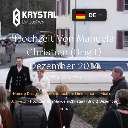
DE
Hochzeit Von Manuela
Christian (Brigit)
Dezember 2014
Home
»
Das grösste Gästebuch für Limousinenservice der
Schweiz!
»
Hochzeit von Manuela Christian (Brigit) Dezember
2014