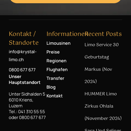
Kontakt /
Informationen
Recent Posts
Standorte
Limousinen
Limo Service 30
info@krystal-
Preise
Geburtstag
limo.ch
Regionen
Markus (Nov
Flughafen
0800 677 677
Unser
Transfer
2024)
Hauptstandort
Blog
HUMMER Limo
Unter Sidhalden 5
Kontakt
6010 Kriens,
Luzern
Zirkus Ohlala
Tel.: 041 310 55 55
oder 0800 677 677
(November 2024)
Sara Und Selines