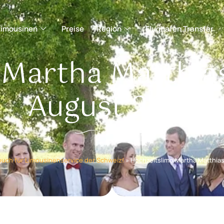
Limousinen
Preise
Region
Flughafen Transfer
 Martha Matthia
August 2016
uch für Limousinenservice der Schweiz!
»
Hochzeitslimo Martha Matthia