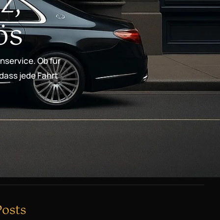
z,
ös
nservice. Ob für
 dass jede Fahrt
Posts