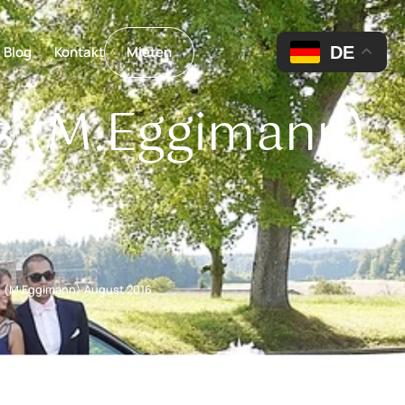
DE
Blog
Kontakt
Mieten
s (M.Eggimann)
s (M.Eggimann) August 2016