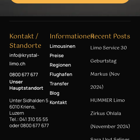
Kontakt /
Informationen
Recent Posts
Standorte
Limousinen
Limo Service 30
info@krystal-
Preise
Geburtstag
limo.ch
Regionen
Markus (Nov
Flughafen
0800 677 677
Unser
Transfer
2024)
Hauptstandort
Blog
HUMMER Limo
Unter Sidhalden 5
Kontakt
6010 Kriens,
Luzern
Zirkus Ohlala
Tel.: 041 310 55 55
oder 0800 677 677
(November 2024)
Sara Und Selines