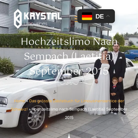
DE
Hochzeitslimo Nach
Sempach (Laetitia)
September 2015
Home
»
Das grösste Gästebuch für Limousinenservice der
Schweiz!
»
Hochzeitslimo nach Sempach (Laetitia) September
2015