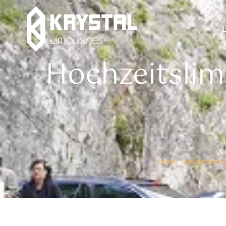
Hochzeitslim
Home
»
Das grösste G