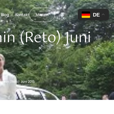
DE
Blog
Kontakt
Mieten
n (Reto) Juni
jamin (Reto) Juni 2015