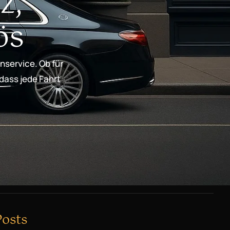
z,
ös
nservice. Ob für
 dass jede Fahrt
Posts