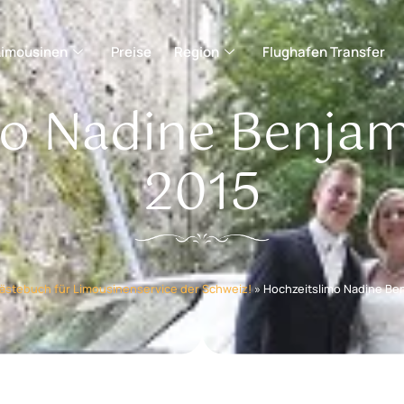
Limousinen
Preise
Region
Flughafen Transfer
o Nadine Benjami
2015
ästebuch für Limousinenservice der Schweiz!
»
Hochzeitslimo Nadine Ben