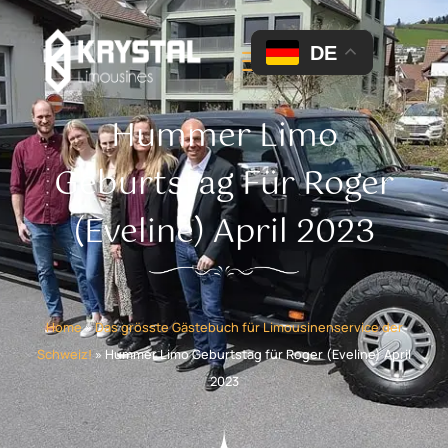
DE
Hummer Limo
Geburtstag Für Roger
(Eveline) April 2023
Home
»
Das grösste Gästebuch für Limousinenservice der
Schweiz!
»
Hummer Limo Geburtstag für Roger (Eveline) April
2023