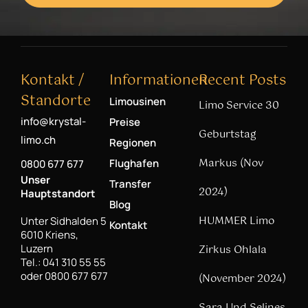
Kontakt /
Informationen
Recent Posts
Standorte
Limousinen
Limo Service 30
info@krystal-
Preise
Geburtstag
limo.ch
Regionen
Markus (Nov
Flughafen
0800 677 677
Unser
Transfer
2024)
Hauptstandort
Blog
HUMMER Limo
Unter Sidhalden 5
Kontakt
6010 Kriens,
Luzern
Zirkus Ohlala
Tel.: 041 310 55 55
oder 0800 677 677
(November 2024)
Sara Und Selines