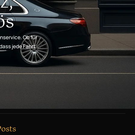
z,
ös
nservice. Ob für
 dass jede Fahrt
Posts