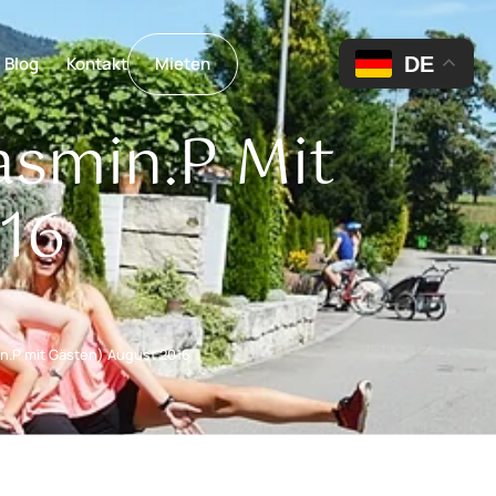
DE
Blog
Kontakt
Mieten
asmin.P Mit
16
in.P mit Gästen) August 2016