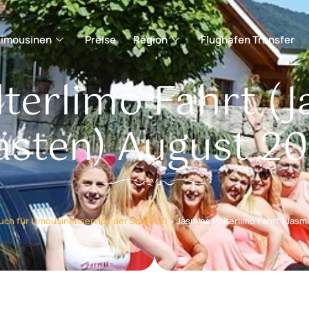
Limousinen
Preise
Region
Flughafen Transfer
lterlimo Fahrt (J
ästen) August 20
uch für Limousinenservice der Schweiz!
»
Jasmins Polterlimo Fahrt (Jasm