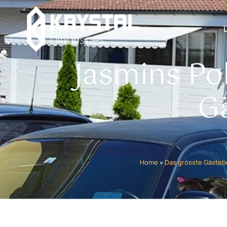
Jasmins Po
G
Home
»
Das grösste Gästeb