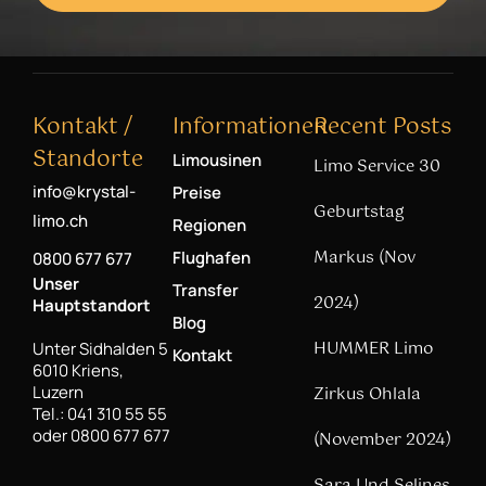
Kontakt /
Informationen
Recent Posts
Standorte
Limousinen
Limo Service 30
info@krystal-
Preise
Geburtstag
limo.ch
Regionen
Markus (Nov
Flughafen
0800 677 677
Unser
Transfer
2024)
Hauptstandort
Blog
HUMMER Limo
Unter Sidhalden 5
Kontakt
6010 Kriens,
Luzern
Zirkus Ohlala
Tel.: 041 310 55 55
oder 0800 677 677
(November 2024)
Sara Und Selines