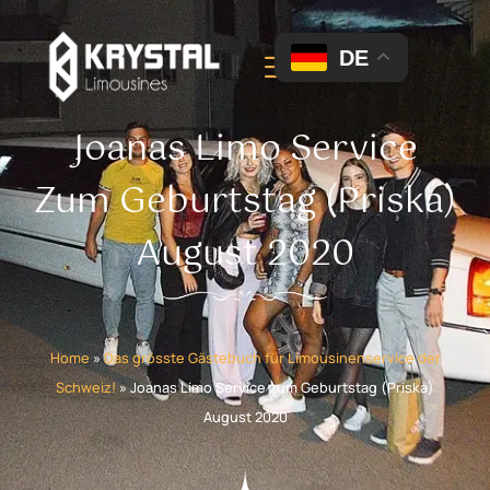
DE
Joanas Limo Service
Zum Geburtstag (Priska)
August 2020
Home
»
Das grösste Gästebuch für Limousinenservice der
Schweiz!
»
Joanas Limo Service zum Geburtstag (Priska)
August 2020