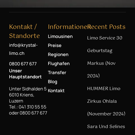
Kontakt /
Informationen
Recent Posts
Standorte
Limousinen
Limo Service 30
info@krystal-
Preise
Geburtstag
limo.ch
Regionen
Markus (Nov
Flughafen
0800 677 677
Unser
Transfer
2024)
Hauptstandort
Blog
HUMMER Limo
Unter Sidhalden 5
Kontakt
6010 Kriens,
Luzern
Zirkus Ohlala
Tel.: 041 310 55 55
oder 0800 677 677
(November 2024)
Sara Und Selines