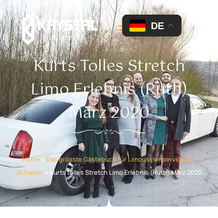
DE
Kurts Tolles Stretch
Limo Erlebnis (Ruth)
März 2020
Home
»
Das grösste Gästebuch für Limousinenservice der
Schweiz!
»
Kurts tolles Stretch Limo Erlebnis (Ruth) März 2020