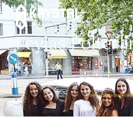
Leylas Polterl
Home
»
Das grösste Gäst