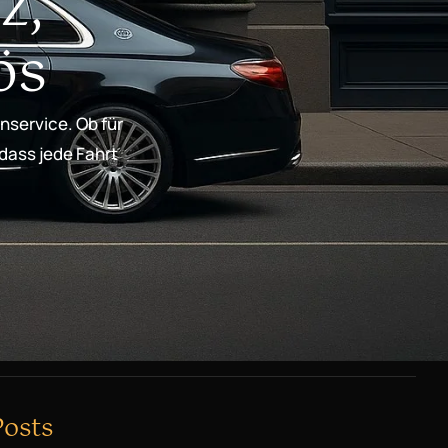
z,
ös
nservice. Ob für
 dass jede Fahrt
Posts