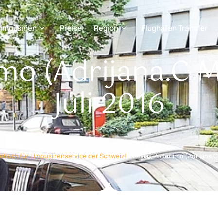
Limousinen
Preise
Region
Flughafen Transfer
imo (Adrijana.C M
Juli 2016
ebuch für Limousinenservice der Schweiz!
»
Leylas Polterlimo (Adrijana.C