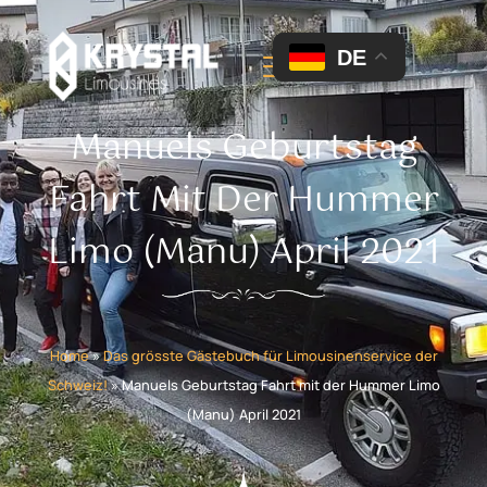
DE
Manuels Geburtstag
Fahrt Mit Der Hummer
Limo (Manu) April 2021
Home
»
Das grösste Gästebuch für Limousinenservice der
Schweiz!
»
Manuels Geburtstag Fahrt mit der Hummer Limo
(Manu) April 2021