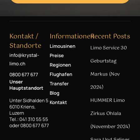
Kontakt /
Informationen
Recent Posts
Standorte
Limousinen
Limo Service 30
info@krystal-
Preise
Geburtstag
limo.ch
Regionen
Markus (Nov
Flughafen
0800 677 677
Unser
Transfer
2024)
Hauptstandort
Blog
HUMMER Limo
Unter Sidhalden 5
Kontakt
6010 Kriens,
Luzern
Zirkus Ohlala
Tel.: 041 310 55 55
oder 0800 677 677
(November 2024)
Sara Und Selines