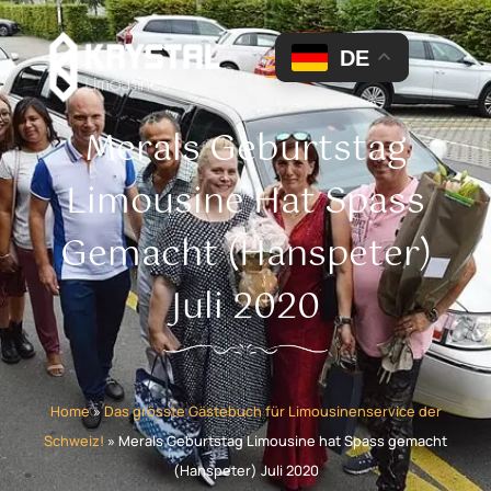
DE
Merals Geburtstag
Limousine Hat Spass
Gemacht (Hanspeter)
Juli 2020
Home
»
Das grösste Gästebuch für Limousinenservice der
Schweiz!
»
Merals Geburtstag Limousine hat Spass gemacht
(Hanspeter) Juli 2020