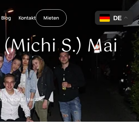
DE
Blog
Kontakt
Mieten
(Michi S.) Mai
tag (Michi S.) Mai 2016