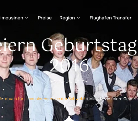
Limousinen
Preise
Region
Flughafen Transfer
eiern Geburtstag 
2016
ästebuch für Limousinenservice der Schweiz!
»
Michi Kevin feiern Geburts