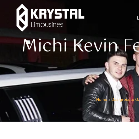
Michi Kevin F
Home
»
Das grösste G