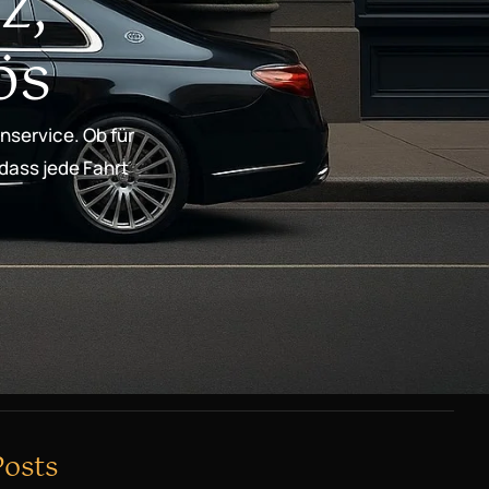
z,
ös
nservice. Ob für
 dass jede Fahrt
Posts