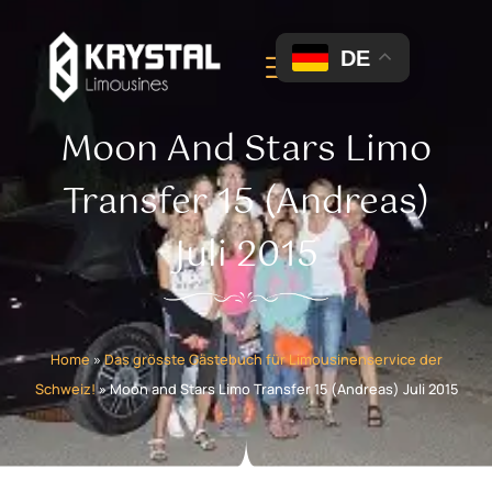
DE
Moon And Stars Limo
Transfer 15 (Andreas)
Juli 2015
Home
»
Das grösste Gästebuch für Limousinenservice der
Schweiz!
»
Moon and Stars Limo Transfer 15 (Andreas) Juli 2015