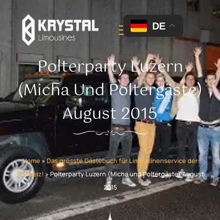
DE
Polterparty Luzern
(Micha Und Poltergäste)
August 2015
Home
»
Das grösste Gästebuch für Limousinenservice der
Schweiz!
»
Polterparty Luzern (Micha und Poltergäste) August
2015