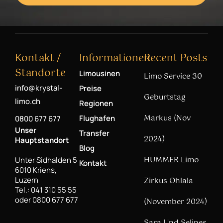
Kontakt /
Informationen
Recent Posts
Standorte
Limousinen
Limo Service 30
info@krystal-
Preise
Geburtstag
limo.ch
Regionen
Markus (Nov
Flughafen
0800 677 677
Unser
Transfer
2024)
Hauptstandort
Blog
HUMMER Limo
Unter Sidhalden 5
Kontakt
6010 Kriens,
Luzern
Zirkus Ohlala
Tel.: 041 310 55 55
oder 0800 677 677
(November 2024)
Sara Und Selines