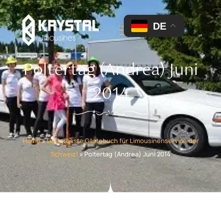
DE
Poltertag (Andrea) Juni
2014
Home
»
Das grösste Gästebuch für Limousinenservice der
Schweiz!
»
Poltertag (Andrea) Juni 2014