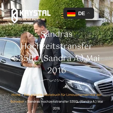
DE
Sandras
Hochzeitstransfer
S350L (Sandra A.) Mai
2016
Home
»
Das grösste Gästebuch für Limousinenservice der
Schweiz!
»
Sandras Hochzeitstransfer S350L (Sandra A.) Mai
2016