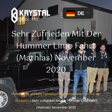
DE
Sehr Zufrieden Mit Der
Hummer Limo Fahrt
(Mathias) November
2020
Home
»
Das grösste Gästebuch für Limousinenservice der
Schweiz!
»
Sehr zufrieden mit der Hummer Limo Fahrt
(Mathias) November 2020