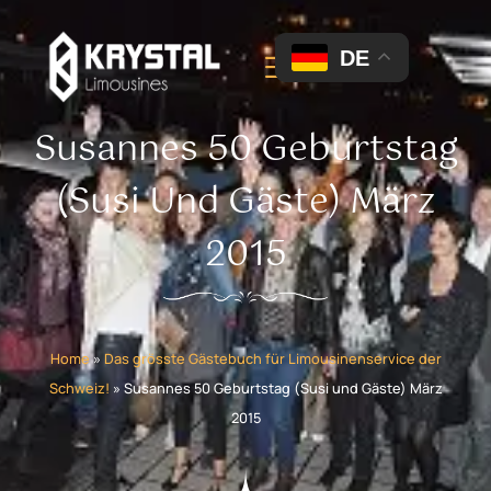
DE
Susannes 50 Geburtstag
(Susi Und Gäste) März
2015
Home
»
Das grösste Gästebuch für Limousinenservice der
Schweiz!
»
Susannes 50 Geburtstag (Susi und Gäste) März
2015