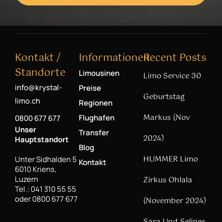
Kontakt /
Informationen
Recent Posts
Standorte
Limousinen
Limo Service 30
info@krystal-
Preise
Geburtstag
limo.ch
Regionen
Markus (Nov
Flughafen
0800 677 677
Unser
Transfer
2024)
Hauptstandort
Blog
HUMMER Limo
Unter Sidhalden 5
Kontakt
6010 Kriens,
Luzern
Zirkus Ohlala
Tel.: 041 310 55 55
oder 0800 677 677
(November 2024)
Sara Und Selines