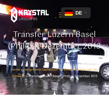
DE
Transfer Luzern Basel
(Philipp) Dezember 2013
Home
»
Das grösste Gästebuch für Limousinenservice der
Schweiz!
»
Transfer Luzern Basel (Philipp) Dezember 2013