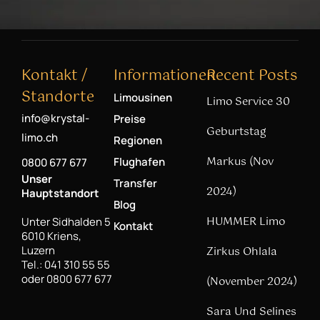
Kontakt /
Informationen
Recent Posts
Standorte
Limousinen
Limo Service 30
info@krystal-
Preise
Geburtstag
limo.ch
Regionen
Markus (Nov
Flughafen
0800 677 677
Unser
Transfer
2024)
Hauptstandort
Blog
HUMMER Limo
Unter Sidhalden 5
Kontakt
6010 Kriens,
Luzern
Zirkus Ohlala
Tel.: 041 310 55 55
oder 0800 677 677
(November 2024)
Sara Und Selines