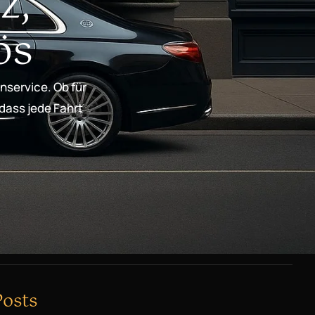
z,
ös
nservice. Ob für
 dass jede Fahrt
Posts