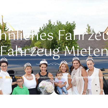
Limousinen
Preise
Region
Flughafen Transfer
nliches Fahrzeug
Fahrzeug Miete
me
»
Blog
»
News
»
Aussergewöhnliches Fahrzeug – Spezielle Fahrzeug mi