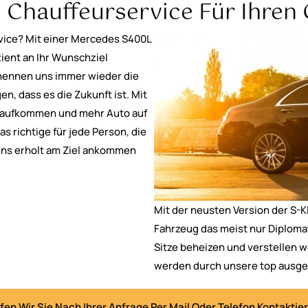
Chauffeurservice Für Ihren 
rvice? Mit einer Mercedes S400L
ient an Ihr Wunschziel
 nennen uns immer wieder die
n, dass es die Zukunft ist. Mit
saufkommen und mehr Auto auf
s richtige für jede Person, die
tens erholt am Ziel ankommen
Mit der neusten Version der S-K
Fahrzeug das meist nur Diplomat
Sitze beheizen und verstellen w
werden durch unsere top ausgebi
fen Wir Sie Nach Ihrer Anfrage Per Mail Oder Telefon Kontaktie