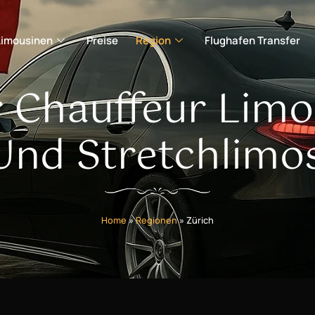
Limousinen
Preise
Region
Flughafen Transfer
 Chauffeur Limo
Und Stretchlimo
Home
»
Regionen
»
Zürich