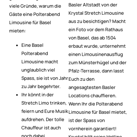
Basler Altstadt von der
viele Gründe, warum die
Krystal Stretch Limousine
Gäste eine Polterabend
aus zu besichtigen? Macht
Limousine für Basel
ein Foto vor dem Rathaus
mieten:
von Basel, das ab 1504
Eine Basel
erbaut wurde, unternehmt
Polterabend
einen Limousinenausflug
Limousine macht
zum Münsterhügel und der
unglaublich viel
Pfalz-Terrasse, dann lasst
Spass, sie ist von Jahr
Euch zu den
zu Jahr begehrter.
angesagtesten Basler
Ihr könnt in der
Locations chauffieren.
Stretch Limo trinken,
Wenn Ihr die Polterabend
feiern und Eure Musik
Limousine für Basel mietet,
aufdrehen. Der tolle
ist der Spass von
Chauffeur ist auch
vornherein garantiert!
noch dabei.
Krystal hält seine Hotline