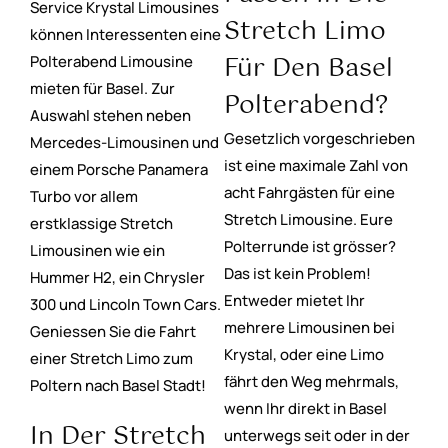
Service Krystal Limousines
Stretch Limo
können Interessenten eine
Für Den Basel
Polterabend Limousine
mieten für Basel. Zur
Polterabend?
Auswahl stehen neben
Gesetzlich vorgeschrieben
Mercedes-Limousinen und
ist eine maximale Zahl von
einem Porsche Panamera
acht Fahrgästen für eine
Turbo vor allem
Stretch Limousine. Eure
erstklassige Stretch
Polterrunde ist grösser?
Limousinen wie ein
Das ist kein Problem!
Hummer H2, ein Chrysler
Entweder mietet Ihr
300 und Lincoln Town Cars.
mehrere Limousinen bei
Geniessen Sie die Fahrt
Krystal, oder eine Limo
einer Stretch Limo zum
fährt den Weg mehrmals,
Poltern nach Basel Stadt!
wenn Ihr direkt in Basel
In Der Stretch
unterwegs seit oder in der