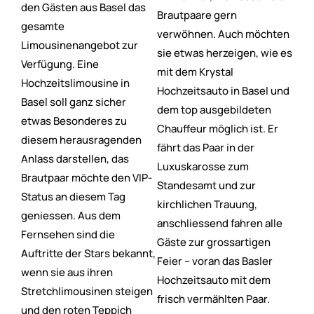
den Gästen aus Basel das
Brautpaare gern
gesamte
verwöhnen. Auch möchten
Limousinenangebot zur
sie etwas herzeigen, wie es
Verfügung. Eine
mit dem Krystal
Hochzeitslimousine in
Hochzeitsauto in Basel und
Basel soll ganz sicher
dem top ausgebildeten
etwas Besonderes zu
Chauffeur möglich ist. Er
diesem herausragenden
fährt das Paar in der
Anlass darstellen, das
Luxuskarosse zum
Brautpaar möchte den VIP-
Standesamt und zur
Status an diesem Tag
kirchlichen Trauung,
geniessen. Aus dem
anschliessend fahren alle
Fernsehen sind die
Gäste zur grossartigen
Auftritte der Stars bekannt,
Feier – voran das Basler
wenn sie aus ihren
Hochzeitsauto mit dem
Stretchlimousinen steigen
frisch vermählten Paar.
und den roten Teppich