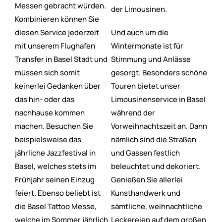
Messen gebracht würden.
der Limousinen.
Kombinieren können Sie
diesen Service jederzeit
Und auch um die
mit unserem Flughafen
Wintermonate ist für
Transfer in Basel Stadt und
Stimmung und Anlässe
müssen sich somit
gesorgt. Besonders schöne
keinerlei Gedanken über
Touren bietet unser
das hin- oder das
Limousinenservice in Basel
nachhause kommen
während der
machen. Besuchen Sie
Vorweihnachtszeit an. Dann
beispielsweise das
nämlich sind die Straßen
jährliche Jazzfestival in
und Gassen festlich
Basel, welches stets im
beleuchtet und dekoriert.
Frühjahr seinen Einzug
Genießen Sie allerlei
feiert. Ebenso beliebt ist
Kunsthandwerk und
die Basel Tattoo Messe,
sämtliche, weihnachtliche
welche im Sommer jährlich
Leckereien auf dem großen