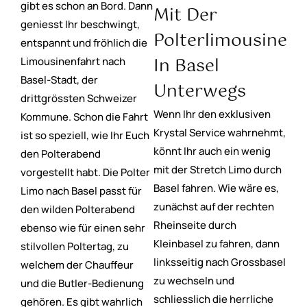
gibt es schon an Bord. Dann
Mit Der
geniesst Ihr beschwingt,
Polterlimousine
entspannt und fröhlich die
In Basel
Limousinenfahrt nach
Basel-Stadt, der
Unterwegs
drittgrössten Schweizer
Wenn Ihr den exklusiven
Kommune. Schon die Fahrt
Krystal Service wahrnehmt,
ist so speziell, wie Ihr Euch
könnt Ihr auch ein wenig
den Polterabend
mit der Stretch Limo durch
vorgestellt habt. Die Polter
Basel fahren. Wie wäre es,
Limo nach Basel passt für
zunächst auf der rechten
den wilden Polterabend
Rheinseite durch
ebenso wie für einen sehr
Kleinbasel zu fahren, dann
stilvollen Poltertag, zu
linksseitig nach Grossbasel
welchem der Chauffeur
zu wechseln und
und die Butler-Bedienung
schliesslich die herrliche
gehören. Es gibt wahrlich