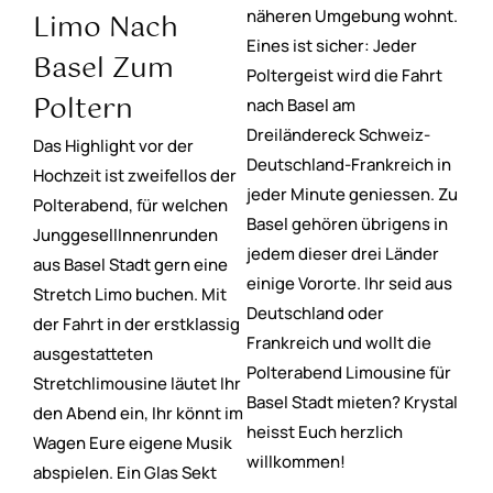
näheren Umgebung wohnt.
Limo Nach
Eines ist sicher: Jeder
Basel Zum
Poltergeist wird die Fahrt
Poltern
nach Basel am
Dreiländereck Schweiz-
Das Highlight vor der
Deutschland-Frankreich in
Hochzeit ist zweifellos der
jeder Minute geniessen. Zu
Polterabend, für welchen
Basel gehören übrigens in
JunggesellInnenrunden
jedem dieser drei Länder
aus Basel Stadt gern eine
einige Vororte. Ihr seid aus
Stretch Limo buchen. Mit
Deutschland oder
der Fahrt in der erstklassig
Frankreich und wollt die
ausgestatteten
Polterabend Limousine für
Stretchlimousine läutet Ihr
Basel Stadt mieten? Krystal
den Abend ein, Ihr könnt im
heisst Euch herzlich
Wagen Eure eigene Musik
willkommen!
abspielen. Ein Glas Sekt