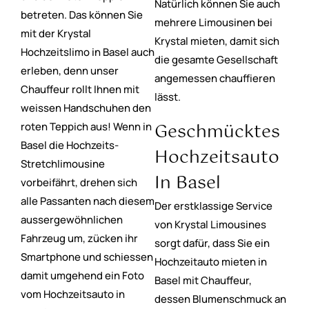
Natürlich können Sie auch
betreten. Das können Sie
mehrere Limousinen bei
mit der Krystal
Krystal mieten, damit sich
Hochzeitslimo in Basel auch
die gesamte Gesellschaft
erleben, denn unser
angemessen chauffieren
Chauffeur rollt Ihnen mit
lässt.
weissen Handschuhen den
Geschmücktes
roten Teppich aus! Wenn in
Basel die Hochzeits-
Hochzeitsauto
Stretchlimousine
In Basel
vorbeifährt, drehen sich
alle Passanten nach diesem
Der erstklassige Service
aussergewöhnlichen
von Krystal Limousines
Fahrzeug um, zücken ihr
sorgt dafür, dass Sie ein
Smartphone und schiessen
Hochzeitauto mieten in
damit umgehend ein Foto
Basel mit Chauffeur,
vom Hochzeitsauto in
dessen Blumenschmuck an