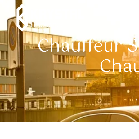
Chauffeur S
Chau
Home
»