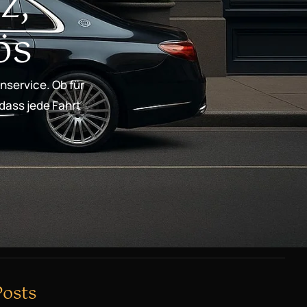
z,
ös
nservice. Ob für
 dass jede Fahrt
Posts