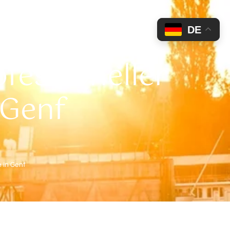
DE
Blog
Kontakt
Mieten
fessioneller
 Genf
e in Genf