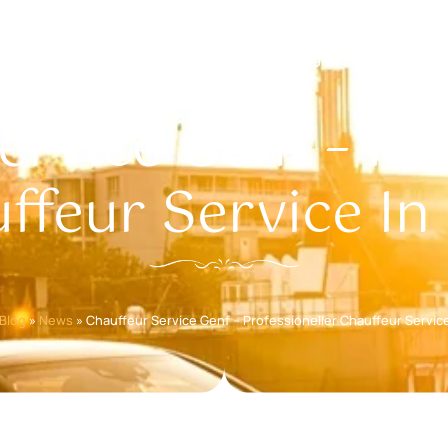
Limousinen
Preise
Region
Flughafen Transfer
ervice Genf – Pro
ffeur Service In
Blog
»
News
»
Chauffeur Service Genf – Professioneller Chauffeur Servic