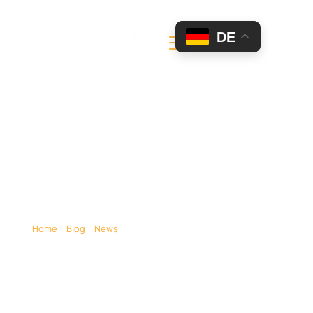
DE
Film Fahrzeug – Auto
Und Fahrzeuge Mieten
Für Filme
Home
»
Blog
»
News
»
Film Fahrzeug – Auto und Fahrzeuge
mieten für Filme