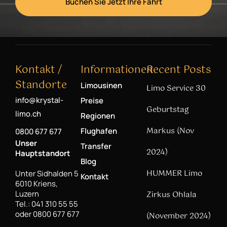
Buchen Sie Jetzt Ihre Fahrt
Kontakt /
Informationen
Recent Posts
Standorte
Limousinen
Limo Service 30
info@krystal-
Preise
Geburtstag
limo.ch
Regionen
Markus (Nov
Flughafen
0800 677 677
Unser
Transfer
2024)
Hauptstandort
Blog
HUMMER Limo
Unter Sidhalden 5
Kontakt
6010 Kriens,
Luzern
Zirkus Ohlala
Tel.: 041 310 55 55
oder 0800 677 677
(November 2024)