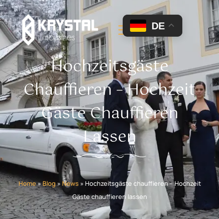
DE
Hochzeitsgäste
Chauffieren – Hochzeit
Gäste Chauffieren
Lassen
Home
»
Blog
»
News
»
Hochzeitsgäste chauffieren – Hochzeit
Gäste chauffieren lassen