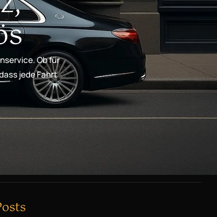
z,
ös
nservice. Ob für
 dass jede Fahrt
Posts