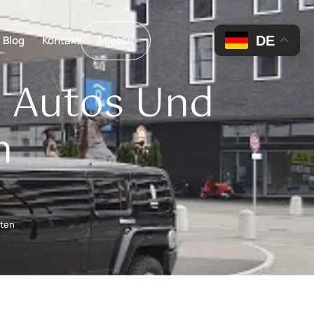
DE
Blog
Kontakt
Mieten
e Autos Und
n
eten