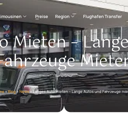
Limousinen
Preise
Region
Flughafen Transfer
o Mieten – Lang
Fahrzeuge Miete
me
»
Blog
»
News
»
Langes Auto mieten – Lange Autos und Fahrzeuge mi