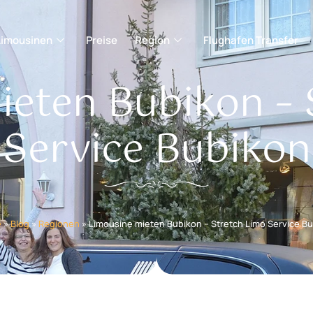
Limousinen
Preise
Region
Flughafen Transfer
ieten Bubikon – 
Service Bubikon
e
»
Blog
»
Regionen
»
Limousine mieten Bubikon – Stretch Limo Service B