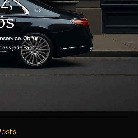
z,
ös
nservice. Ob für
 dass jede Fahrt
Posts