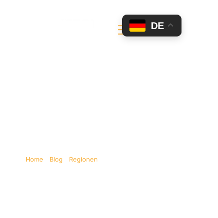
DE
Limousine Mieten
Limmattal – Stretch
Limo Limmattal ZH
Home
»
Blog
»
Regionen
»
Limousine mieten Limmattal –
Stretch Limo Limmattal ZH