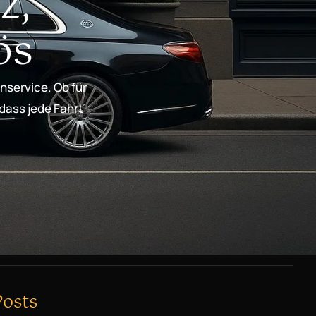
z,
ös
nservice. Ob für
 dass jede Fahrt
Posts