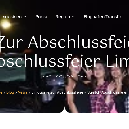
Limousinen
Preise
Region
Flughafen Transfer
ur Abschlussfei
bschlussfeier Li
e
»
Blog
»
News
»
Limousine zur Abschlussfeier – Stretch Abschlussfeier