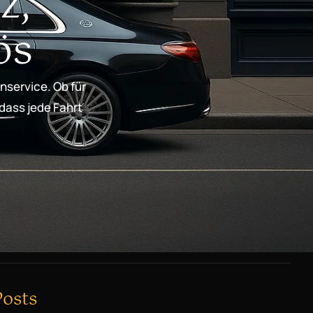
z,
ös
nservice. Ob für
 dass jede Fahrt
Posts