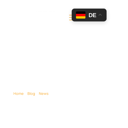
DE
Luxustransport –
Chauffeur Service Luxus
Transporte
Home
»
Blog
»
News
»
Luxustransport – Chauffeur Service
Luxus Transporte