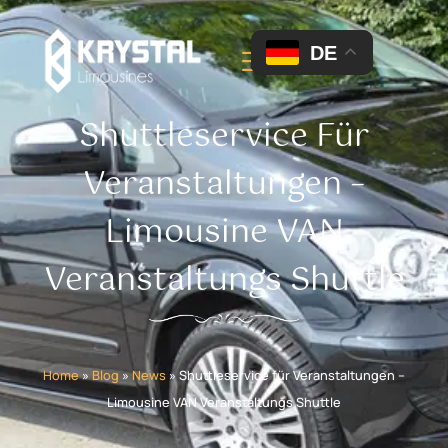
DE
Shuttleservice Für
Veranstaltungen –
Limousine VAN
Veranstaltungs Shuttle
Home
»
Blog
»
News
»
Shuttleservice für Veranstaltungen –
Limousine VAN Veranstaltungs Shuttle