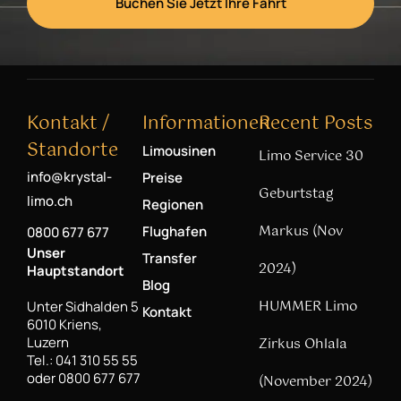
Buchen Sie Jetzt Ihre Fahrt
Kontakt /
Informationen
Recent Posts
Standorte
Limousinen
Limo Service 30
info@krystal-
Preise
Geburtstag
limo.ch
Regionen
Markus (Nov
Flughafen
0800 677 677
Unser
Transfer
2024)
Hauptstandort
Blog
HUMMER Limo
Unter Sidhalden 5
Kontakt
6010 Kriens,
Luzern
Zirkus Ohlala
Tel.: 041 310 55 55
oder 0800 677 677
(November 2024)