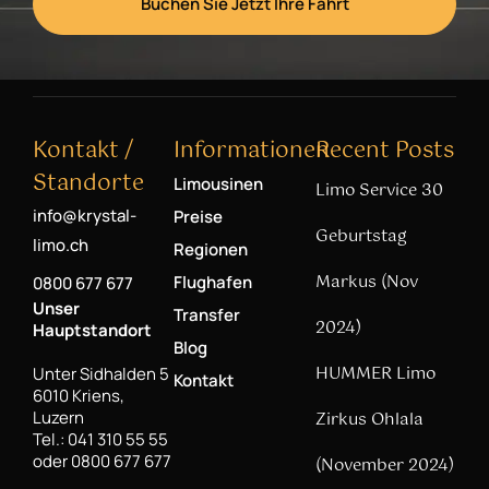
Buchen Sie Jetzt Ihre Fahrt
Kontakt /
Informationen
Recent Posts
Standorte
Limousinen
Limo Service 30
info@krystal-
Preise
Geburtstag
limo.ch
Regionen
Markus (Nov
Flughafen
0800 677 677
Unser
Transfer
2024)
Hauptstandort
Blog
HUMMER Limo
Unter Sidhalden 5
Kontakt
6010 Kriens,
Luzern
Zirkus Ohlala
Tel.: 041 310 55 55
oder 0800 677 677
(November 2024)